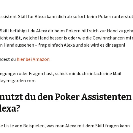
ssistent Skill für Alexa kann dich ab sofort beim Pokern unterstü
Skill befähigst du Alexa dir beim Pokern hilfreich zur Hand zu geh
icht weißt, welche Hand besser is oder wie die Gewinnchancen mi 
Hand aussehen – frag einfach Alexa und sie wird es dir sagen!
indest du
hier bei Amazon
.
regungen oder Fragen hast, schick mir doch einfach eine Mail
playersgarden.com
nutzt du den Poker Assistenten
lexa?
e Liste von Beispielen, was man Alexa mit dem Skill fragen kann: