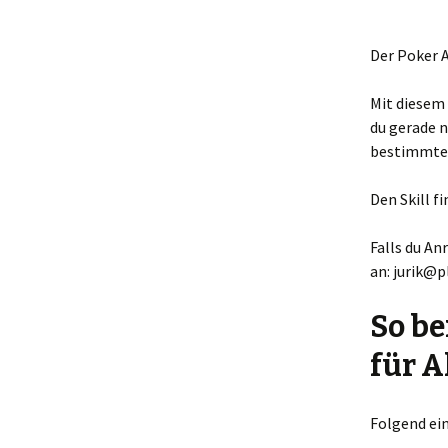
Der Poker A
Mit diesem 
du gerade n
bestimmten 
Den Skill f
Falls du An
an: jurik@
So be
für A
Folgend ein