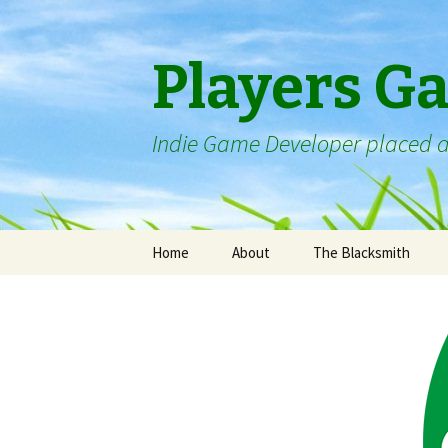
Players G
Indie Game Developer placed a
Skip
Home
About
The Blacksmith
to
content