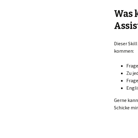
Was 
Assis
Dieser Skil
kommen:
Frage
Zu je
Frage
Engli
Gerne kann
Schicke mir