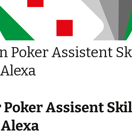
n Poker Assistent Ski
 Alexa
 Poker Assisent Skil
 Alexa